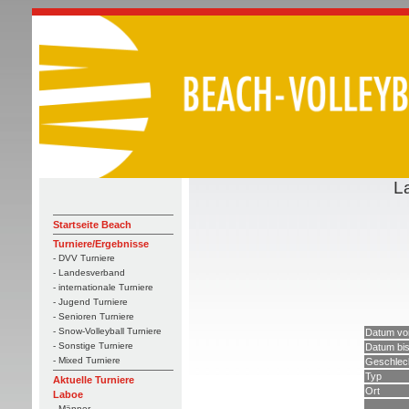
L
Startseite Beach
Turniere/Ergebnisse
- DVV Turniere
- Landesverband
- internationale Turniere
- Jugend Turniere
- Senioren Turniere
- Snow-Volleyball Turniere
Datum vo
- Sonstige Turniere
Datum bi
- Mixed Turniere
Geschlec
Typ
Aktuelle Turniere
Ort
Laboe
- Männer