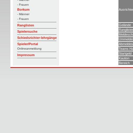
- Frauen
Ausrichte
Borkum
- Männer
- Frauen
Gelände
Ranglisten
Rangliste
Spielersuche
Meldesch
Schiedsrichter-lehrgänge
Ummeldes
Abmeldes
Spieler/Portal
Teams Ha
Onlineanmeldung
Startgeld
Impressum
Kaution
Bereich