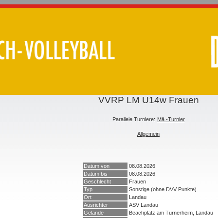
VVRP LM U14w Frauen
Parallele Turniere:
Mä.-Turnier
Allgemein
Datum von
08.08.2026
Datum bis
08.08.2026
Geschlecht
Frauen
Typ
Sonstige (ohne DVV Punkte)
Ort
Landau
Ausrichter
ASV Landau
Gelände
Beachplatz am Turnerheim, Landau