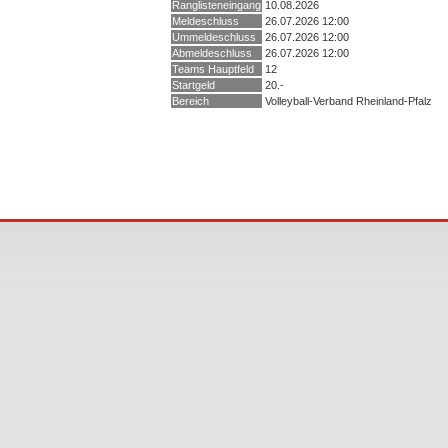
Ranglisteneingang
10.08.2026
Meldeschluss
26.07.2026 12:00
Ummeldeschluss
26.07.2026 12:00
Abmeldeschluss
26.07.2026 12:00
Teams Hauptfeld
12
Startgeld
20.-
Bereich
Volleyball-Verband Rheinland-Pfalz