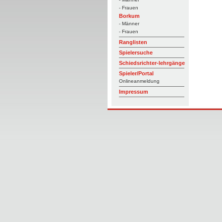
- Frauen
Borkum
- Männer
- Frauen
Ranglisten
Spielersuche
Schiedsrichter-lehrgänge
Spieler/Portal
Onlineanmeldung
Impressum