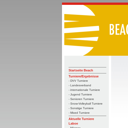
Startseite Beach
Turniere/Ergebnisse
- DVV Turniere
- Landesverband
- internationale Turniere
- Jugend Turniere
- Senioren Turniere
- Snow-Volleyball Turniere
- Sonstige Turniere
- Mixed Turniere
Aktuelle Turniere
Laboe
- Männer