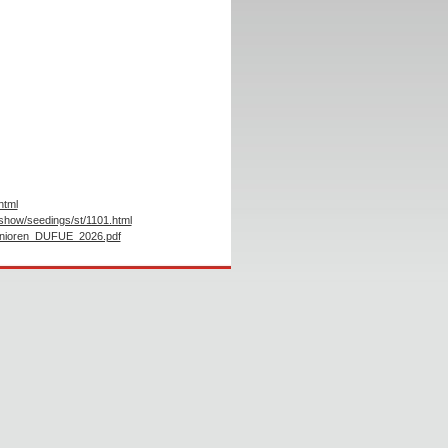
html
/show/seedings/st/1101.html
enioren_DUFUE_2026.pdf