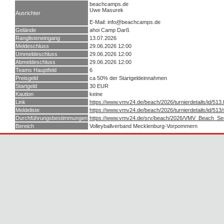
beachcamps.de
Uwe Masurek
Ausrichter
E-Mail: info@beachcamps.de
Gelände
ahoi Camp Darß
Ranglisteneingang
13.07.2026
Meldeschluss
29.06.2026 12:00
Ummeldeschluss
29.06.2026 12:00
Abmeldeschluss
29.06.2026 12:00
Teams Hauptfeld
6
Preisgeld
ca 50% der Startgeldeinnahmen
Startgeld
30 EUR
Kaution
keine
Link
https://www.vmv24.de/beach/2026/turnierdetails/id/513.
Meldeliste
https://www.vmv24.de/beach/2026/turnierdetails/id/513
Durchführungsbestimmungen
https://www.vmv24.de/srv/beach/2026/VMV_Beach_S
Bereich
Volleyballverband Mecklenburg-Vorpommern