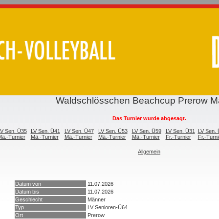
Waldschlösschen Beachcup Prerow M
Das Turnier wurde abgesagt.
V Sen. Ü35
LV Sen. Ü41
LV Sen. Ü47
LV Sen. Ü53
LV Sen. Ü59
LV Sen. Ü31
LV Sen.
ä.-Turnier
Mä.-Turnier
Mä.-Turnier
Mä.-Turnier
Mä.-Turnier
Fr.-Turnier
Fr.-Turni
Allgemein
Datum von
11.07.2026
Datum bis
11.07.2026
Geschlecht
Männer
Typ
LV Senioren-Ü64
Ort
Prerow