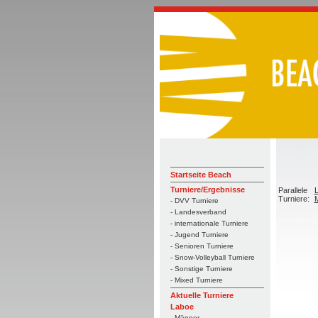
Startseite Beach
Turniere/Ergebnisse
Parallele
L
Turniere:
M
- DVV Turniere
- Landesverband
- internationale Turniere
- Jugend Turniere
- Senioren Turniere
- Snow-Volleyball Turniere
- Sonstige Turniere
- Mixed Turniere
Aktuelle Turniere
Laboe
- Männer