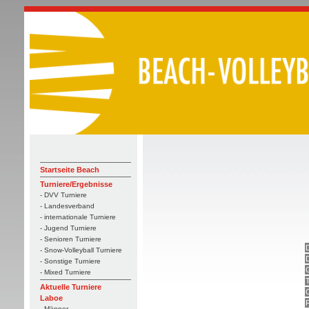
Startseite Beach
Turniere/Ergebnisse
- DVV Turniere
- Landesverband
- internationale Turniere
- Jugend Turniere
- Senioren Turniere
- Snow-Volleyball Turniere
- Sonstige Turniere
- Mixed Turniere
Aktuelle Turniere
Laboe
- Männer