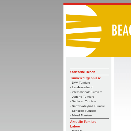
Startseite Beach
Turniere/Ergebnisse
- DVV Turniere
- Landesverband
- internationale Turniere
- Jugend Turniere
- Senioren Turniere
- Snow-Volleyball Turniere
- Sonstige Turniere
- Mixed Turniere
Aktuelle Turniere
Laboe
- Männer