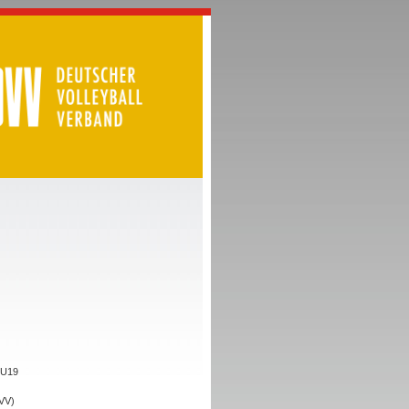
 U19
HVV)