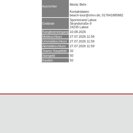
Moritz Behr
Ausrichter
Kontaktdaten:
beach-tour@shvv.de; 017641885882
Sportstrand Laboe
Gelände
Strandstraße 9
24235 Laboe
Ranglisteneingang
10.08.2026
Meldeschluss
27.07.2026 11:59
Ummeldeschluss
27.07.2026 11:59
Abmeldeschluss
27.07.2026 11:59
Teams Hauptfeld
32
Startgeld
50
Kaution
50