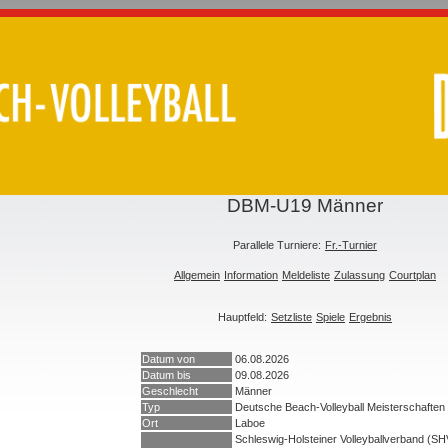
DBM-U19 Männer
Parallele Turniere:
Fr.-Turnier
Allgemein
Information
Meldeliste
Zulassung
Courtplan
Hauptfeld:
Setzliste
Spiele
Ergebnis
Datum von
06.08.2026
Datum bis
09.08.2026
Geschlecht
Männer
Typ
Deutsche Beach-Volleyball Meisterschaften
Ort
Laboe
Schleswig-Holsteiner Volleyballverband (S