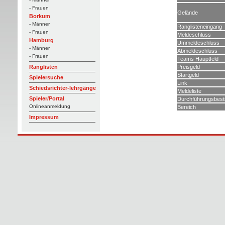
- Frauen
Gelände
Borkum
- Männer
Ranglisteneingang
- Frauen
Meldeschluss
Hamburg
Ummeldeschluss
- Männer
Abmeldeschluss
- Frauen
Teams Hauptfeld
Preisgeld
Ranglisten
Startgeld
Spielersuche
Link
Schiedsrichter-lehrgänge
Meldeliste
Spieler/Portal
Durchführungsbes
Onlineanmeldung
Bereich
Impressum