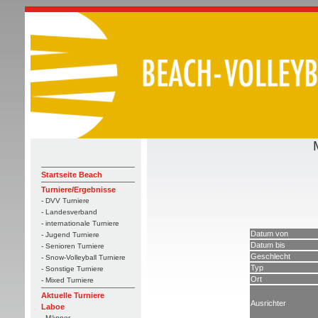
Startseite Beach
Turniere/Ergebnisse
- DVV Turniere
- Landesverband
- internationale Turniere
Datum von
- Jugend Turniere
Datum bis
- Senioren Turniere
Geschlecht
- Snow-Volleyball Turniere
Typ
- Sonstige Turniere
Ort
- Mixed Turniere
Aktuelle Turniere
Ausrichter
Laboe
- Männer