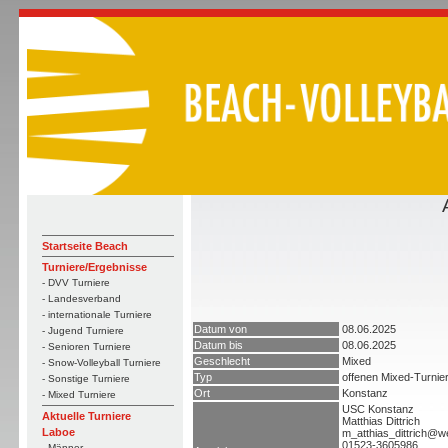
Startseite Beach
Turniere/Ergebnisse
- DVV Turniere
- Landesverband
- internationale Turniere
Datum von
08.06.2025
- Jugend Turniere
Datum bis
08.06.2025
- Senioren Turniere
Geschlecht
Mixed
- Snow-Volleyball Turniere
Typ
offenen Mixed-Turnie
- Sonstige Turniere
Ort
Konstanz
- Mixed Turniere
USC Konstanz
Aktuelle Turniere
Matthias Dittrich
Laboe
m_atthias_dittrich@w
01523-3605986
- Männer