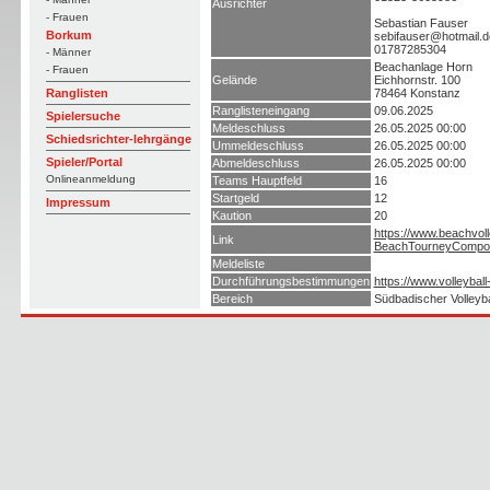
Ausrichter
- Frauen
Sebastian Fauser
Borkum
sebifauser@hotmail.d
01787285304
- Männer
Beachanlage Horn
- Frauen
Gelände
Eichhornstr. 100
78464 Konstanz
Ranglisten
Ranglisteneingang
09.06.2025
Spielersuche
Meldeschluss
26.05.2025 00:00
Schiedsrichter-lehrgänge
Ummeldeschluss
26.05.2025 00:00
Spieler/Portal
Abmeldeschluss
26.05.2025 00:00
Onlineanmeldung
Teams Hauptfeld
16
Startgeld
12
Impressum
Kaution
20
https://www.beachvoll
Link
BeachTourneyCompo
Meldeliste
Durchführungsbestimmungen
https://www.volleyba
Bereich
Südbadischer Volleyb