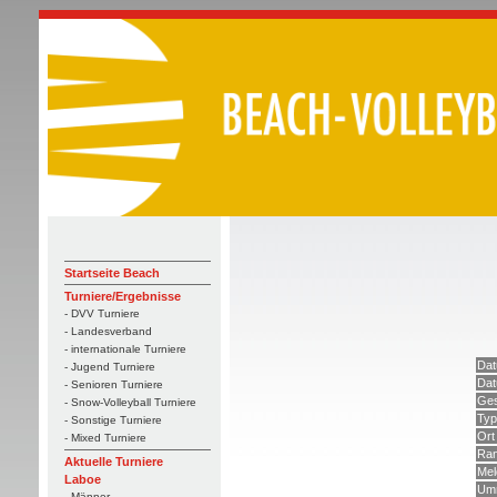
Startseite Beach
Turniere/Ergebnisse
- DVV Turniere
- Landesverband
- internationale Turniere
Dat
- Jugend Turniere
Dat
- Senioren Turniere
Ges
- Snow-Volleyball Turniere
Typ
- Sonstige Turniere
Ort
- Mixed Turniere
Ran
Aktuelle Turniere
Mel
Laboe
Umm
- Männer