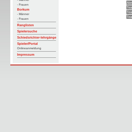
Abm
- Frauen
Tea
Borkum
Tea
- Männer
Tea
- Frauen
Ranglisten
Spielersuche
Schiedsrichter-lehrgänge
Spieler/Portal
Onlineanmeldung
Impressum