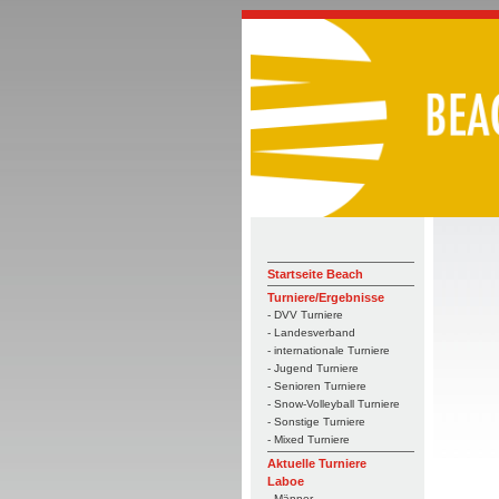
Startseite Beach
Turniere/Ergebnisse
- DVV Turniere
- Landesverband
- internationale Turniere
- Jugend Turniere
- Senioren Turniere
- Snow-Volleyball Turniere
- Sonstige Turniere
- Mixed Turniere
Aktuelle Turniere
Laboe
- Männer