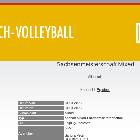
Sachsenmeisterschaft Mixed
Allgemein
Hauptfeld:
Ergebnis
Datum von
31.08.2025
Datum bis
31.08.2025
Geschlecht
Mixed
Typ
offenen Mixed-Landesmeisterschaften
Ort
Leipzig/Rackwitz
SSVB
Ausrichter
Sandra Peter
0176/82100393