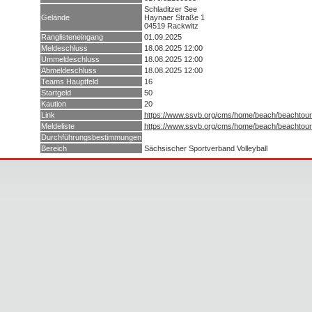
Schladitzer See
Gelände
Haynaer Straße 1
04519 Rackwitz
Ranglisteneingang
01.09.2025
Meldeschluss
18.08.2025 12:00
Ummeldeschluss
18.08.2025 12:00
Abmeldeschluss
18.08.2025 12:00
Teams Hauptfeld
16
Startgeld
50
Kaution
20
Link
https://www.ssvb.org/cms/home/beach/beachtour/
Meldeliste
https://www.ssvb.org/cms/home/beach/beachtour/
Durchführungsbestimmungen
Bereich
Sächsischer Sportverband Volleyball