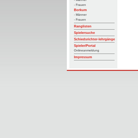
- Frauen
Borkum
- Männer
- Frauen
Ranglisten
Spielersuche
Schiedsrichter-lehrgänge
Spieler/Portal
Onlineanmeldung
Impressum