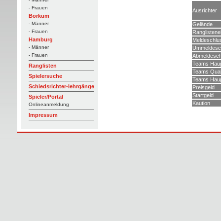
- Frauen
Ausrichter
Borkum
- Männer
Gelände
- Frauen
Ranglistene
Hamburg
Meldeschlu
- Männer
Ummeldesc
- Frauen
Abmeldesch
Teams Haup
Ranglisten
Teams Quali
Spielersuche
Teams Haupt
Schiedsrichter-lehrgänge
Preisgeld
Startgeld
Spieler/Portal
Kaution
Onlineanmeldung
Impressum