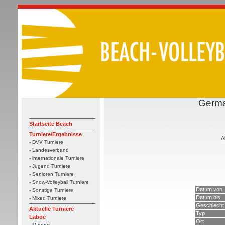
Germa
Startseite Beach
Turniere/Ergebnisse
A
- DVV Turniere
- Landesverband
- internationale Turniere
- Jugend Turniere
- Senioren Turniere
- Snow-Volleyball Turniere
Datum von
- Sonstige Turniere
Datum bis
- Mixed Turniere
Geschlecht
Aktuelle Turniere
Typ
Laboe
Ort
- Männer