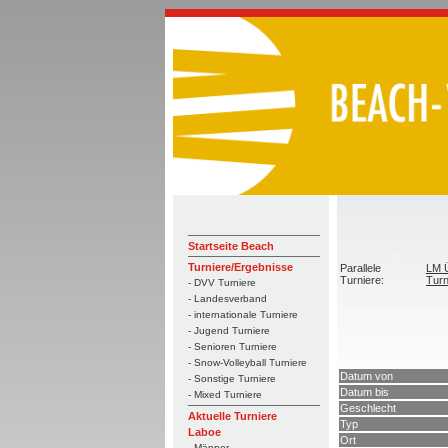
Startseite Beach
Turniere/Ergebnisse
Parallele
LM 
Turniere:
Turn
- DVV Turniere
- Landesverband
- internationale Turniere
- Jugend Turniere
- Senioren Turniere
- Snow-Volleyball Turniere
Datum von
- Sonstige Turniere
Datum bis
- Mixed Turniere
Geschlecht
Aktuelle Turniere
Typ
Laboe
Ort
- Männer