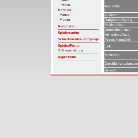
- Frauen
Ausrichter
Borkum
Gelände
- Männer
Ranglisteneingang
- Frauen
Meldeschluss
Ranglisten
Ummeldeschluss
Spielersuche
Abmeldeschluss
Schiedsrichter-lehrgänge
Teams Hauptfeld
Spieler/Portal
Link
Onlineanmeldung
Meldeliste
Impressum
Durchführungsbesti
Bereich