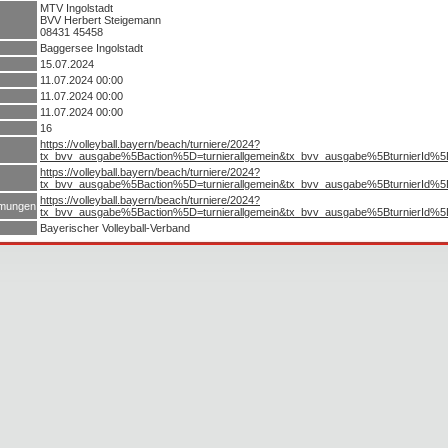
MTV Ingolstadt
BVV Herbert Steigemann
08431 45458
Baggersee Ingolstadt
15.07.2024
11.07.2024 00:00
11.07.2024 00:00
11.07.2024 00:00
16
https://volleyball.bayern/beach/turniere/2024?
tx_bvv_ausgabe%5Baction%5D=turnierallgemein&tx_bvv_ausgabe%5BturnierId
https://volleyball.bayern/beach/turniere/2024?
tx_bvv_ausgabe%5Baction%5D=turnierallgemein&tx_bvv_ausgabe%5BturnierId
https://volleyball.bayern/beach/turniere/2024?
mmungen
tx_bvv_ausgabe%5Baction%5D=turnierallgemein&tx_bvv_ausgabe%5BturnierId
Bayerischer Volleyball-Verband