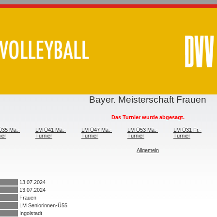
Bayer. Meisterschaft Frauen
Das Turnier wurde abgesagt.
Ü35 Mä.-
LM Ü41 Mä.-
LM Ü47 Mä.-
LM Ü53 Mä.-
LM Ü31 Fr.-
ier
Turnier
Turnier
Turnier
Turnier
Allgemein
13.07.2024
13.07.2024
Frauen
LM Seniorinnen-Ü55
Ingolstadt