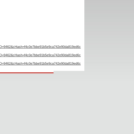
%5D=9462&cHash=f4c0e7bbe91b5e9ca742e90da819ed6c
%5D=9462&cHash=f4c0e7bbe91b5e9ca742e90da819ed6c
%5D=9462&cHash=f4c0e7bbe91b5e9ca742e90da819ed6c