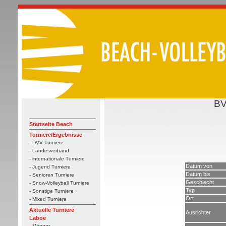
BV
Startseite Beach
Turniere/Ergebnisse
- DVV Turniere
- Landesverband
- internationale Turniere
Datum von
- Jugend Turniere
Datum bis
- Senioren Turniere
Geschlecht
- Snow-Volleyball Turniere
Typ
- Sonstige Turniere
Ort
- Mixed Turniere
Aktuelle Turniere
Ausrichter
Laboe
- Männer