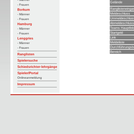
Gelände
- Frauen
Ranglisteneinga
Borkum
Meldeschluss
- Männer
Ummeldeschlus
- Frauen
Abmeldeschluss
Hamburg
Teams Hauptfel
- Männer
Startgeld
- Frauen
Link
Lenggries
Meldeliste
- Männer
Durchführungs
- Frauen
Bereich
Ranglisten
Spielersuche
Schiedsrichter-lehrgänge
Spieler/Portal
Onlineanmeldung
Impressum