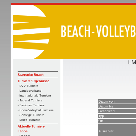
LM
Startseite Beach
Turniere/Ergebnisse
- DVV Turniere
- Landesverband
- internationale Turniere
- Jugend Turniere
Datum von
- Senioren Turniere
Datum bis
- Snow-Volleyball Turniere
Geschlecht
- Sonstige Turniere
Typ
- Mixed Turniere
Ort
Aktuelle Turniere
Ausrichter
Laboe
- Männer