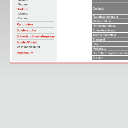
- Frauen
Gelände
Borkum
- Männer
Ranglisteneingang
- Frauen
Meldeschluss
Ranglisten
Ummeldeschluss
Abmeldeschluss
Spielersuche
Teams Hauptfeld
Schiedsrichter-lehrgänge
Startgeld
Spieler/Portal
Link
Onlineanmeldung
Meldeliste
Impressum
Durchführungsbestimmu
Bereich