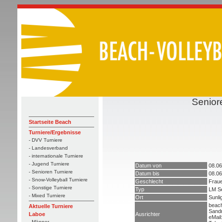
Senior
Startseite Beach
Turniere/Ergebnisse
- DVV Turniere
- Landesverband
- internationale Turniere
- Jugend Turniere
Datum von
08.06
- Senioren Turniere
Datum bis
08.06
- Snow-Volleyball Turniere
Geschlecht
Frau
- Sonstige Turniere
Typ
LM S
- Mixed Turniere
Ort
Sunli
beach
Aktuelle Turniere
Sand
Ausrichter
Laboe
eMai
- Männer