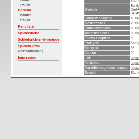
Tel.:
- Frauen
Sunli
Gelände
Carl-
Borkum
04249
- Männer
Ranglisteneingang
10.06
- Frauen
Meldeschluss
25.05
Ranglisten
Ummeldeschluss
25.05
Abmeldeschluss
25.05
Spielersuche
Teams Hauptfeld
8
Schiedsrichter-lehrgänge
Preisgeld
Sachp
Spieler/Portal
Startgeld
35
Onlineanmeldung
Kaution
20
Impressum
Link
https
Meldeliste
https
Durchführungsbestimmungen
https
Bereich
Sächs