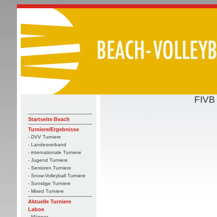
FIVB
Startseite Beach
Turniere/Ergebnisse
- DVV Turniere
- Landesverband
- internationale Turniere
- Jugend Turniere
- Senioren Turniere
- Snow-Volleyball Turniere
- Sonstige Turniere
- Mixed Turniere
Aktuelle Turniere
Laboe
- Männer