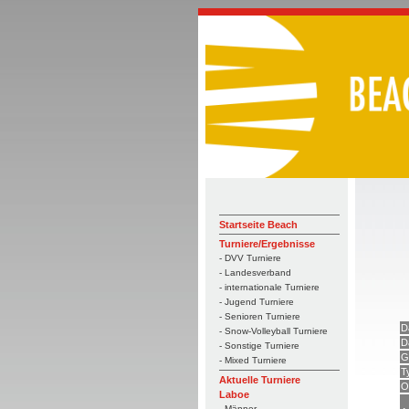
Startseite Beach
Turniere/Ergebnisse
- DVV Turniere
- Landesverband
- internationale Turniere
- Jugend Turniere
- Senioren Turniere
D
- Snow-Volleyball Turniere
D
- Sonstige Turniere
G
- Mixed Turniere
T
Aktuelle Turniere
O
Laboe
- Männer