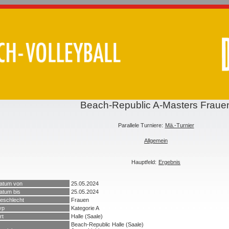
Beach-Republic A-Masters Fraue
Parallele Turniere:
Mä.-Turnier
Allgemein
Hauptfeld:
Ergebnis
atum von
25.05.2024
atum bis
25.05.2024
eschlecht
Frauen
yp
Kategorie A
rt
Halle (Saale)
Beach-Republic Halle (Saale)