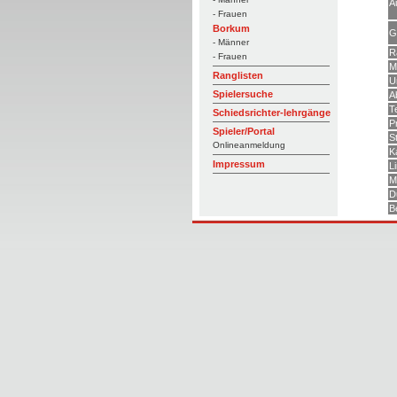
A
- Frauen
Borkum
G
- Männer
R
- Frauen
M
Ranglisten
U
Spielersuche
A
T
Schiedsrichter-lehrgänge
P
Spieler/Portal
S
Onlineanmeldung
K
Impressum
L
M
D
B