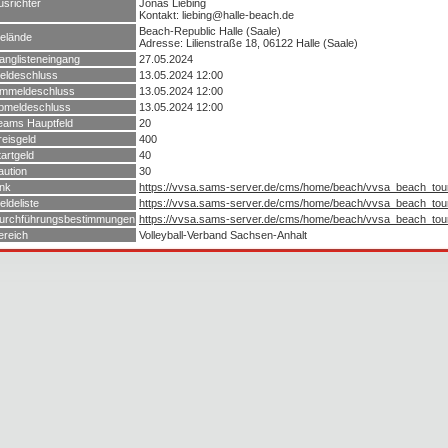
usrichter
Jonas Liebing
Kontakt: liebing@halle-beach.de
Beach-Republic Halle (Saale)
elände
Adresse: Lilienstraße 18, 06122 Halle (Saale)
anglisteneingang
27.05.2024
eldeschluss
13.05.2024 12:00
mmeldeschluss
13.05.2024 12:00
bmeldeschluss
13.05.2024 12:00
eams Hauptfeld
20
reisgeld
400
tartgeld
40
aution
30
ink
https://vvsa.sams-server.de/cms/home/beach/vvsa_beach_tou
eldeliste
https://vvsa.sams-server.de/cms/home/beach/vvsa_beach_tou
urchführungsbestimmungen
https://vvsa.sams-server.de/cms/home/beach/vvsa_beach_tou
ereich
Volleyball-Verband Sachsen-Anhalt