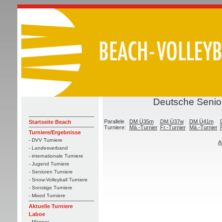
Deutsche Senior
Parallele
DM Ü35m
DM Ü37w
DM Ü41m
Startseite Beach
Turniere:
Mä.-Turnier
Fr.-Turnier
Mä.-Turnier
Turniere/Ergebnisse
- DVV Turniere
A
- Landesverband
- internationale Turniere
- Jugend Turniere
- Senioren Turniere
- Snow-Volleyball Turniere
- Sonstige Turniere
- Mixed Turniere
Aktuelle Turniere
Laboe
- Männer