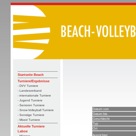
Startseite Beach
Turniere/Ergebnisse
- DVV Turniere
- Landesverband
- internationale Turniere
- Jugend Turniere
- Senioren Turniere
Datum von
- Snow-Volleyball Turniere
Datum bis
- Sonstige Turniere
Geschlecht
- Mixed Turniere
Typ
Aktuelle Turniere
Ort
Laboe
Ausrichter
- Männer