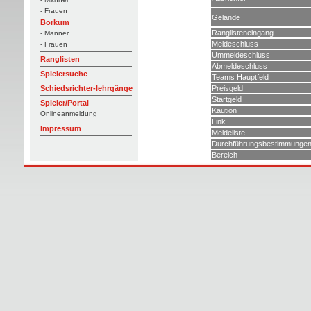
- Frauen
Gelände
Borkum
Ranglisteneingang
- Männer
Meldeschluss
- Frauen
Ummeldeschluss
Ranglisten
Abmeldeschluss
Spielersuche
Teams Hauptfeld
Preisgeld
Schiedsrichter-lehrgänge
Startgeld
Spieler/Portal
Kaution
Onlineanmeldung
Link
Impressum
Meldeliste
Durchführungsbestimmunge
Bereich