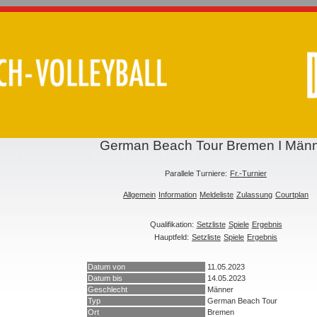
German Beach Tour Bremen I Män
Parallele Turniere:
Fr.-Turnier
Allgemein
Information
Meldeliste
Zulassung
Courtplan
Qualifikation:
Setzliste
Spiele
Ergebnis
Hauptfeld:
Setzliste
Spiele
Ergebnis
Datum von
11.05.2023
Datum bis
14.05.2023
Geschlecht
Männer
Typ
German Beach Tour
Ort
Bremen