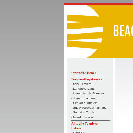
Startseite Beach
Turniere/Ergebnisse
- DVV Turniere
- Landesverband
- internationale Turniere
- Jugend Turniere
- Senioren Turniere
- Snow-Volleyball Turniere
- Sonstige Turniere
- Mixed Turniere
Aktuelle Turniere
Laboe
- Männer