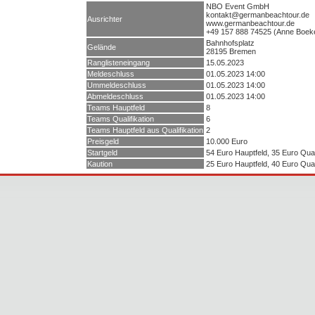
NBO Event GmbH
kontakt@germanbeachtour.de
Ausrichter
www.germanbeachtour.de
+49 157 888 74525 (Anne Boek
Bahnhofsplatz
Gelände
28195 Bremen
Ranglisteneingang
15.05.2023
Meldeschluss
01.05.2023 14:00
Ummeldeschluss
01.05.2023 14:00
Abmeldeschluss
01.05.2023 14:00
Teams Hauptfeld
8
Teams Qualifikation
6
Teams Hauptfeld aus Qualifikation
2
Preisgeld
10.000 Euro
Startgeld
54 Euro Hauptfeld, 35 Euro Quali
Kaution
25 Euro Hauptfeld, 40 Euro Quali