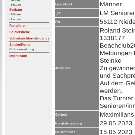
Männer
Geschlecht
- Frauen
Borkum
LM Seniore
Typ
- Männer
- Frauen
56112 Niede
Ort
Ranglisten
Roland Stei
Spielersuche
1338177
Schiedsrichter-lehrgänge
Beachclub2
Spieler/Portal
Onlineanmeldung
Meldungen b
Impressum
Steinke
Zu gewinnen
Ausrichter
und Sachpre
Auf dem Gel
werden.
Das Turnier 
Senioren/in
Maximilians
Gelände
29.05.2023
Ranglisteneingang
15.05.2023 
Meldeschluss