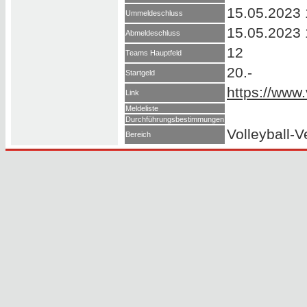
15.05.2023 
Ummeldeschluss
15.05.2023 
Abmeldeschluss
12
Teams Hauptfeld
20.-
Startgeld
https://www
Link
Meldeliste
Durchführungsbestimmungen
Volleyball-
Bereich