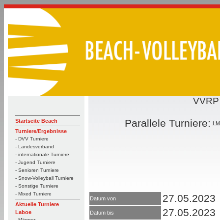
VVRP 
Parallele Turniere:
Startseite Beach
LM
Turniere/Ergebnisse
- DVV Turniere
- Landesverband
- internationale Turniere
- Jugend Turniere
- Senioren Turniere
- Snow-Volleyball Turniere
- Sonstige Turniere
- Mixed Turniere
27.05.2023
Datum von
Aktuelle Turniere
27.05.2023
Laboe
Datum bis
- Männer