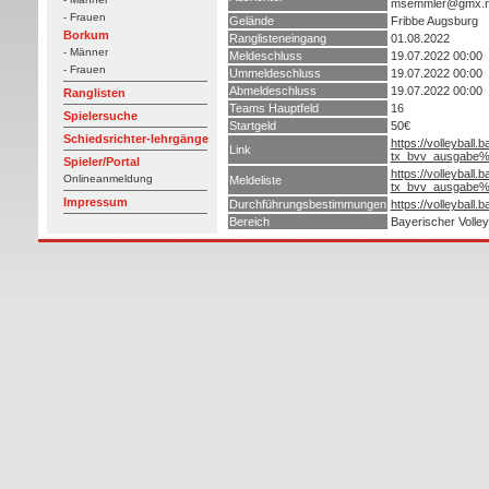
msemmler@gmx.n
- Frauen
Gelände
Fribbe Augsburg
Borkum
Ranglisteneingang
01.08.2022
- Männer
Meldeschluss
19.07.2022 00:00
- Frauen
Ummeldeschluss
19.07.2022 00:00
Abmeldeschluss
19.07.2022 00:00
Ranglisten
Teams Hauptfeld
16
Spielersuche
Startgeld
50€
Schiedsrichter-lehrgänge
https://volleyball
Link
tx_bvv_ausgabe%
Spieler/Portal
https://volleyball
Onlineanmeldung
Meldeliste
tx_bvv_ausgabe%
Impressum
Durchführungsbestimmungen
https://volleyball
Bereich
Bayerischer Volley