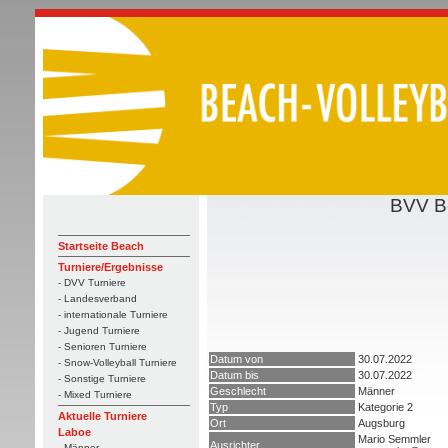
BVV B
Startseite Beach
Turniere/Ergebnisse
- DVV Turniere
- Landesverband
- internationale Turniere
- Jugend Turniere
- Senioren Turniere
Datum von
30.07.2022
- Snow-Volleyball Turniere
Datum bis
30.07.2022
- Sonstige Turniere
Geschlecht
Männer
- Mixed Turniere
Typ
Kategorie 2
Aktuelle Turniere
Ort
Augsburg
Laboe
Mario Semmler
Ausrichter
- Männer