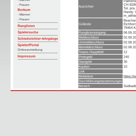
Palmenw
CH-8280
- Frauen
Ausrichter
Tel. pri
Borkum
Handy: 
- Männer
m_atthi
- Frauen
Beachan
Gelände
Eichhorn
Ranglisten
78464 K
Spielersuche
Ranglisteneingang
06.09.2
Meldeschluss
02.08.2
Schiedsrichter-lehrgänge
Ummeldeschluss
02.08.2
Spieler/Portal
Abmeldeschluss
02.08.2
Onlineanmeldung
Teams Hauptfeld
12
Impressum
Preisgeld
240
Startgeld
30
Kaution
10
Link
Meldeliste
https:/
Durchführungsbestimmungen
Bereich
Südbadis