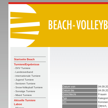
Startseite Beach
Turniere/Ergebnisse
- DVV Turniere
- Landesverband
- internationale Turniere
- Jugend Turniere
- Senioren Turniere
Datum von
04.09.2
- Snow-Volleyball Turniere
Datum bis
04.09.2
- Sonstige Turniere
Geschlecht
Frauen
- Mixed Turniere
Typ
Kategori
Aktuelle Turniere
Ort
Konstan
Laboe
Dittrich,
- Männer