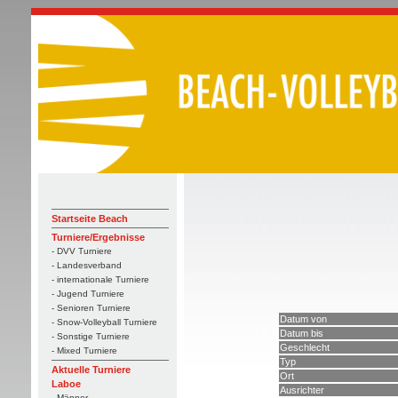
Startseite Beach
Turniere/Ergebnisse
- DVV Turniere
- Landesverband
- internationale Turniere
- Jugend Turniere
- Senioren Turniere
Datum von
- Snow-Volleyball Turniere
Datum bis
- Sonstige Turniere
Geschlecht
- Mixed Turniere
Typ
Aktuelle Turniere
Ort
Laboe
Ausrichter
- Männer