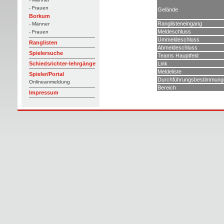
- Frauen
Gelände
Borkum
Ranglisteneingang
- Männer
Meldeschluss
- Frauen
Ummeldeschluss
Ranglisten
Abmeldeschluss
Spielersuche
Teams Hauptfeld
Link
Schiedsrichter-lehrgänge
Meldeliste
Spieler/Portal
Durchführungsbestimmung
Onlineanmeldung
Bereich
Impressum