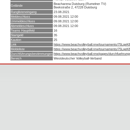
Beacharena Duisburg (Rumelner TV)
Gelände
Beekstraße 2, 47228 Duisburg
Ranglisteneingang
23.08.2021
Meldeschluss
09.08.2021 12:00
Ummeldeschluss
09.08.2021 12:00
Abmeldeschluss
09.08.2021 12:00
Teams Hauptfeld
16
Startgeld
35
Kaution
25
Link
https://www.beachvolleyball.nrw/tournaments/75LqeK
Meldeliste
https://www.beachvolleyball.nrw/tournaments/75LqeK
Durchführungsbestimmungen
https://www.beachvolleyball.nrw/pages/durchfuehru
Bereich
Westdeutscher Volleyball-Verband