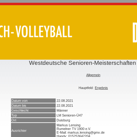
Westdeutsche Senioren-Meisterschafte
Allgemein
Hauptfeld:
Ergebnis
Datum von
22.08.2021
Datum bis
22.08.2021
Geschlecht
Männer
Typ
LM Senioren-Ü47
Ort
Duisburg
Markus Lensing
Rumelner TV 1900 e.V.
Ausrichter
E-Mail: markus.lensing@gmx.de
Handy: 015253642204