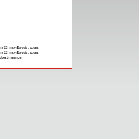
8nrEJhmsvrE/registrations
8nrEJhmsvrE/registrations
ngsbestimmungen