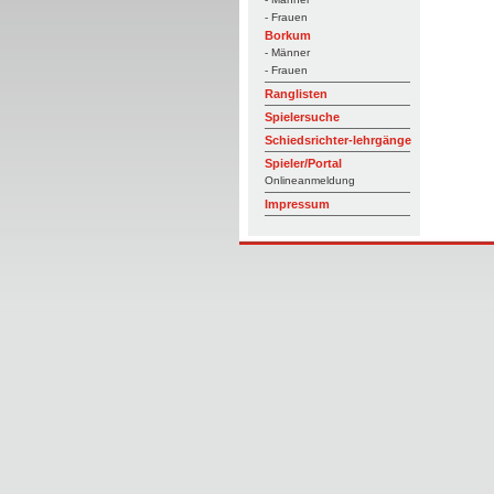
- Frauen
Borkum
- Männer
- Frauen
Ranglisten
Spielersuche
Schiedsrichter-lehrgänge
Spieler/Portal
Onlineanmeldung
Impressum