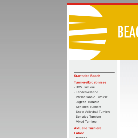
Startseite Beach
Turniere/Ergebnisse
- DVV Turniere
- Landesverband
- internationale Turniere
- Jugend Turniere
- Senioren Turniere
- Snow-Volleyball Turniere
- Sonstige Turniere
- Mixed Turniere
Aktuelle Turniere
Laboe
- Männer