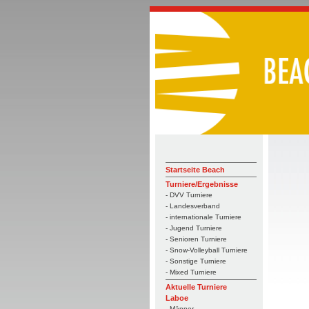
Startseite Beach
Turniere/Ergebnisse
- DVV Turniere
- Landesverband
- internationale Turniere
- Jugend Turniere
- Senioren Turniere
- Snow-Volleyball Turniere
- Sonstige Turniere
- Mixed Turniere
Aktuelle Turniere
Laboe
- Männer