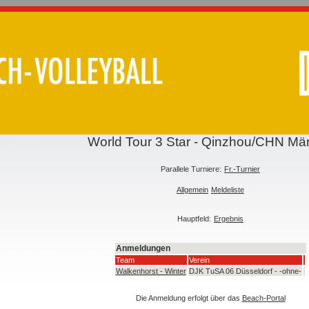
World Tour 3 Star - Qinzhou/CHN Mä
Parallele Turniere:
Fr.-Turnier
Allgemein
Meldeliste
Hauptfeld:
Ergebnis
Anmeldungen
Team
Verein
Walkenhorst - Winter
DJK TuSA 06 Düsseldorf - -ohne-
Die Anmeldung erfolgt über das
Beach-Portal