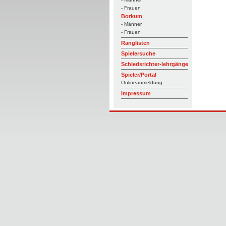
- Frauen
Borkum
- Männer
- Frauen
Ranglisten
Spielersuche
Schiedsrichter-lehrgänge
Spieler/Portal
Onlineanmeldung
Impressum