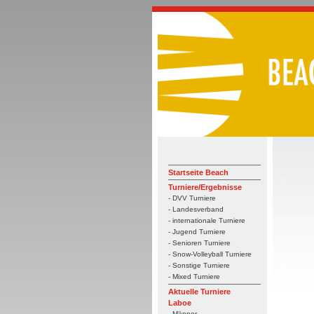
Startseite Beach
Turniere/Ergebnisse
- DVV Turniere
- Landesverband
- internationale Turniere
- Jugend Turniere
- Senioren Turniere
- Snow-Volleyball Turniere
- Sonstige Turniere
- Mixed Turniere
Aktuelle Turniere
Laboe
- Männer