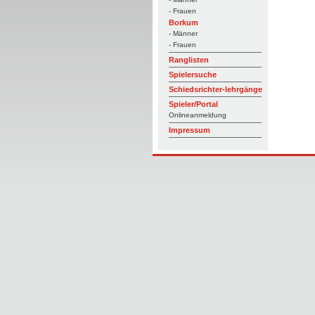
- Frauen
Borkum
- Männer
- Frauen
Ranglisten
Spielersuche
Schiedsrichter-lehrgänge
Spieler/Portal
Onlineanmeldung
Impressum