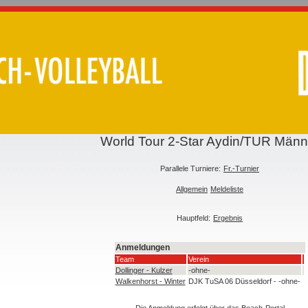
World Tour 2-Star Aydin/TUR Männ
Parallele Turniere:
Fr.-Turnier
Allgemein
Meldeliste
Hauptfeld:
Ergebnis
Anmeldungen
Team
Verein
Dollinger - Kulzer
-ohne-
Walkenhorst - Winter
DJK TuSA 06 Düsseldorf - -ohne-
Die Anmeldung erfolgt über das
Beach-Portal