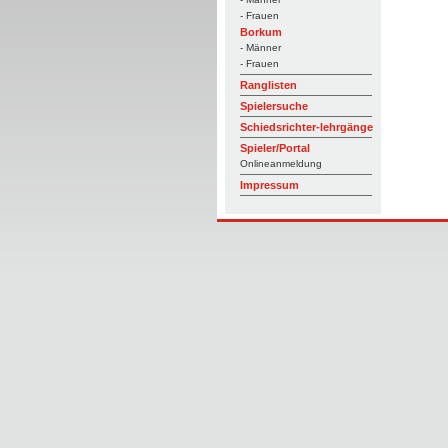
- Frauen
Borkum
- Männer
- Frauen
Ranglisten
Spielersuche
Schiedsrichter-lehrgänge
Spieler/Portal
Onlineanmeldung
Impressum