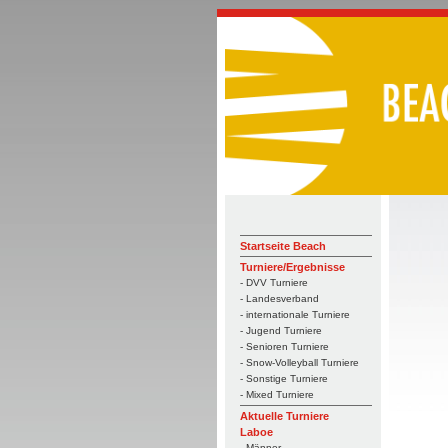
Startseite Beach
Turniere/Ergebnisse
- DVV Turniere
- Landesverband
- internationale Turniere
- Jugend Turniere
- Senioren Turniere
- Snow-Volleyball Turniere
- Sonstige Turniere
- Mixed Turniere
Aktuelle Turniere
Laboe
- Männer