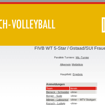
FIVB WT 5-Star / Gstaad/SUI Frau
Parallele Turniere:
Mä.-Turnier
Allgemein
Meldeliste
Hauptfeld:
Ergebnis
Anmeldungen
Team
Verein
Bieneck - Schneider
-ohne-
Borger - Sude
-ohne-
Ittlinger - Laboureur
-ohne- - MTV Stuttgart
Kozuch - Ludwig
-ohne-