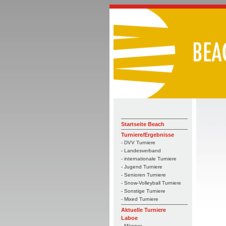
Startseite Beach
Turniere/Ergebnisse
- DVV Turniere
- Landesverband
- internationale Turniere
- Jugend Turniere
- Senioren Turniere
- Snow-Volleyball Turniere
- Sonstige Turniere
- Mixed Turniere
Aktuelle Turniere
Laboe
- Männer