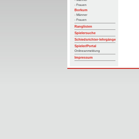
- Frauen
Borkum
- Männer
- Frauen
Ranglisten
Spielersuche
Schiedsrichter-lehrgänge
Spieler/Portal
Onlineanmeldung
Impressum