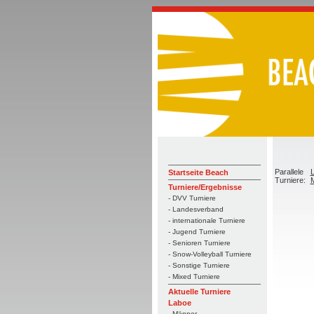
Parallele
L
Startseite Beach
Turniere:
M
Turniere/Ergebnisse
- DVV Turniere
- Landesverband
- internationale Turniere
- Jugend Turniere
- Senioren Turniere
- Snow-Volleyball Turniere
- Sonstige Turniere
- Mixed Turniere
Aktuelle Turniere
Laboe
- Männer