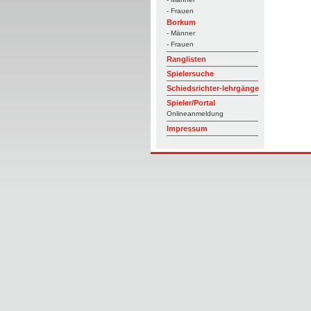
- Frauen
Borkum
- Männer
- Frauen
Ranglisten
Spielersuche
Schiedsrichter-lehrgänge
Spieler/Portal
Onlineanmeldung
Impressum