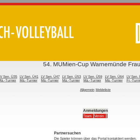
54. MUMien-Cup Warnemünde Fra
V Sen. Ü35
LV Sen. Ü41
LV Sen. Ü47
LV Sen. Ü53
LV Sen. Ü59
LV Sen. Ü64
LV Sen.
ä.-Turnier
Mä.-Turnier
Mä.-Turnier
Mä.-Turnier
Mä.-Turnier
Mä.-Turnier
Fr.-Turni
Allgemein
Meldeliste
Anmeldungen
Team
Verein
Partnersuchen
Die Spieler können über das Portal kontaktiert werden.