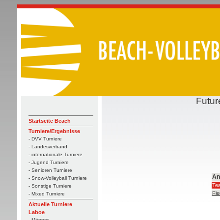
Futur
Startseite Beach
Turniere/Ergebnisse
- DVV Turniere
- Landesverband
- internationale Turniere
- Jugend Turniere
- Senioren Turniere
An
- Snow-Volleyball Turniere
Te
- Sonstige Turniere
Fie
- Mixed Turniere
Aktuelle Turniere
Laboe
- Männer