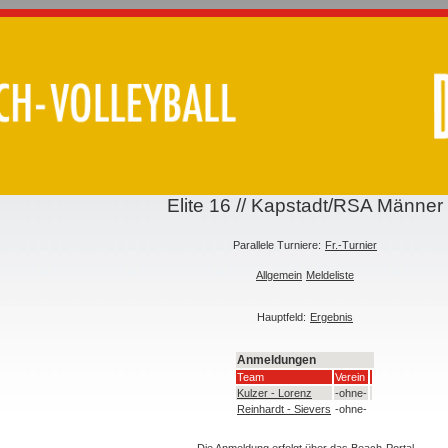
Elite 16 // Kapstadt/RSA Männer
Parallele Turniere:
Fr.-Turnier
Allgemein
Meldeliste
Hauptfeld:
Ergebnis
Anmeldungen
Team
Verein
Kulzer - Lorenz
-ohne-
Reinhardt - Sievers
-ohne-
Die Anmeldung erfolgt über das
Beach-Portal