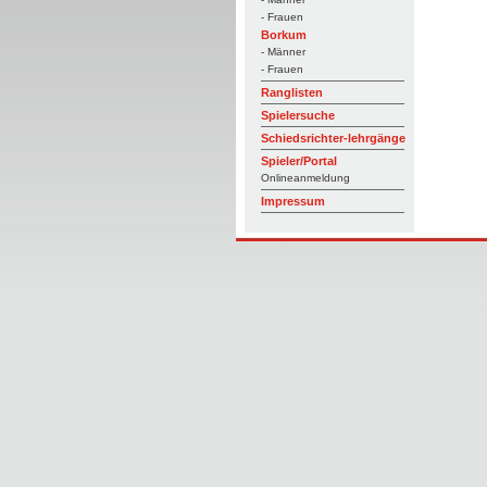
- Frauen
Borkum
- Männer
- Frauen
Ranglisten
Spielersuche
Schiedsrichter-lehrgänge
Spieler/Portal
Onlineanmeldung
Impressum