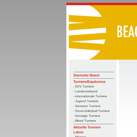
Startseite Beach
Turniere/Ergebnisse
- DVV Turniere
- Landesverband
- internationale Turniere
- Jugend Turniere
- Senioren Turniere
- Snow-Volleyball Turniere
- Sonstige Turniere
- Mixed Turniere
Aktuelle Turniere
Laboe
- Männer