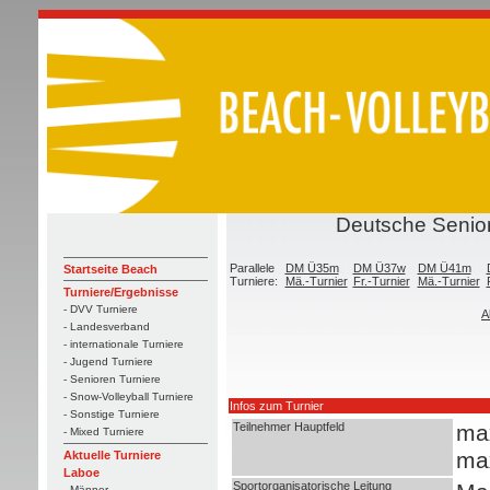
Deutsche Senior
Parallele
DM Ü35m
DM Ü37w
DM Ü41m
Startseite Beach
Turniere:
Mä.-Turnier
Fr.-Turnier
Mä.-Turnier
Turniere/Ergebnisse
- DVV Turniere
A
- Landesverband
- internationale Turniere
- Jugend Turniere
- Senioren Turniere
- Snow-Volleyball Turniere
Infos zum Turnier
- Sonstige Turniere
Teilnehmer Hauptfeld
ma
- Mixed Turniere
ma
Aktuelle Turniere
Laboe
Sportorganisatorische Leitung
- Männer