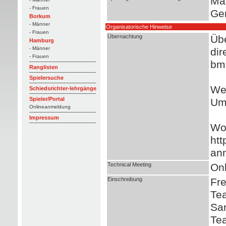
Ma
- Frauen
Ge
Borkum
- Männer
Organisatorische Hinweise
- Frauen
Übernachtung
Übe
Hamburg
- Männer
dir
- Frauen
bm
Ranglisten
Spielersuche
Wei
Schiedsrichter-lehrgänge
Spieler/Portal
Um
Onlineanmeldung
Impressum
Woh
htt
an
Technical Meeting
Onl
Einschreibung
Fre
Tea
Sam
Tea