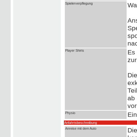
Spielerverpflegung
Wa
Ans
Spe
spo
nac
Player Shirts
Es 
zur
Die
exk
Te
ab 
vor
Physio
Ein
Anfahrtsbeschreibung
Anreise mit dem Auto
Die