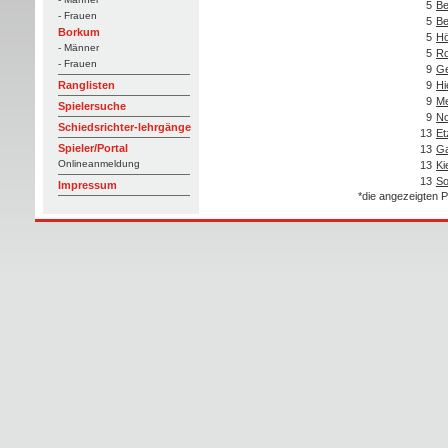
5
Be
- Frauen
5
Be
Borkum
5
Hö
- Männer
5
Ro
- Frauen
9
Ge
9
Hi
Ranglisten
9
Me
Spielersuche
9
No
Schiedsrichter-lehrgänge
13
Et
Spieler/Portal
13
Ga
Onlineanmeldung
13
Ki
13
So
Impressum
*die angezeigten P