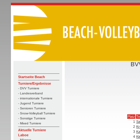
BV
Startseite Beach
Turniere/Ergebnisse
- DVV Turniere
- Landesverband
- internationale Turniere
- Jugend Turniere
- Senioren Turniere
- Snow-Volleyball Turniere
Platz
T
- Sonstige Turniere
1
Sa
- Mixed Turniere
2
Kr
Aktuelle Turniere
3
Ka
Laboe
4
Ki
- Männer