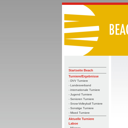
Startseite Beach
Turniere/Ergebnisse
- DVV Turniere
- Landesverband
- internationale Turniere
- Jugend Turniere
- Senioren Turniere
- Snow-Volleyball Turniere
- Sonstige Turniere
- Mixed Turniere
Aktuelle Turniere
Laboe
- Männer