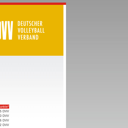
unkte*
5
DVV
0
DVV
6
DVV
2
DVV