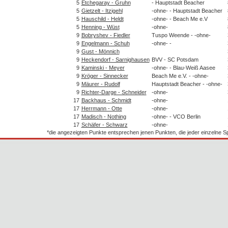
5
Etchegaray - Gruhn
- Hauptstadt Beacher
5
Gietzelt - Itzigehl
-ohne- - Hauptstadt Beacher
5
Hauschild - Heldt
-ohne- - Beach Me e.V
5
Henning - Wüst
-ohne-
9
Bobryshev - Fiedler
Tuspo Weende - -ohne-
9
Engelmann - Schuh
-ohne- -
9
Gust - Mönnich
9
Heckendorf - Sarnighausen
BVV - SC Potsdam
9
Kaminski - Meyer
-ohne- - Blau-Weiß Aasee
9
Kröger - Sinnecker
Beach Me e.V. - -ohne-
9
Mäurer - Rudolf
Hauptstadt Beacher - -ohne-
9
Richter-Darge - Schneider
-ohne-
17
Backhaus - Schmidt
-ohne-
17
Herrmann - Otte
-ohne-
17
Madisch - Nothing
-ohne- - VCO Berlin
17
Schäfer - Schwarz
-ohne-
*die angezeigten Punkte entsprechen jenen Punkten, die jeder einzelne 