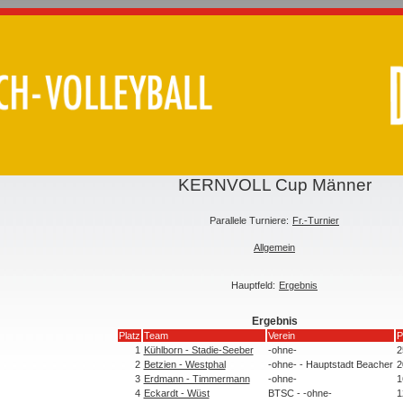
KERNVOLL Cup Männer
Parallele Turniere:
Fr.-Turnier
Allgemein
Hauptfeld:
Ergebnis
Ergebnis
Platz
Team
Verein
P
1
Kühlborn - Stadie-Seeber
-ohne-
2
2
Betzien - Westphal
-ohne- - Hauptstadt Beacher
2
3
Erdmann - Timmermann
-ohne-
1
4
Eckardt - Wüst
BTSC - -ohne-
1