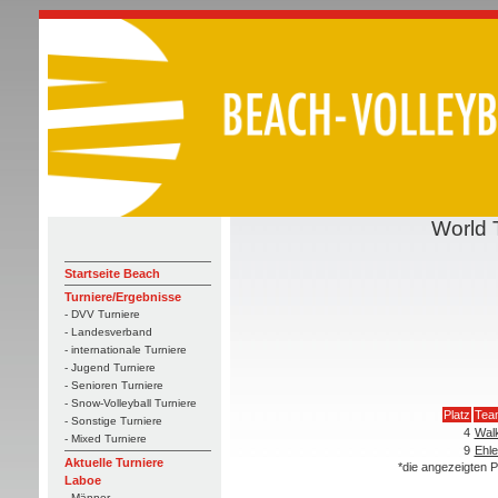
World 
Startseite Beach
Turniere/Ergebnisse
- DVV Turniere
- Landesverband
- internationale Turniere
- Jugend Turniere
- Senioren Turniere
- Snow-Volleyball Turniere
Platz
Tea
- Sonstige Turniere
4
Walk
- Mixed Turniere
9
Ehle
Aktuelle Turniere
*die angezeigten P
Laboe
- Männer