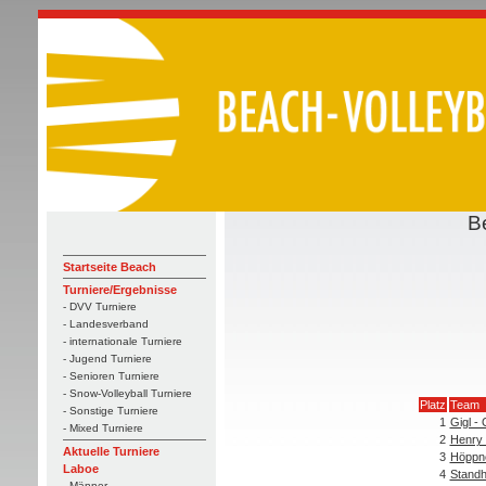
B
Startseite Beach
Turniere/Ergebnisse
- DVV Turniere
- Landesverband
- internationale Turniere
- Jugend Turniere
- Senioren Turniere
- Snow-Volleyball Turniere
Platz
Team
- Sonstige Turniere
1
Gigl -
- Mixed Turniere
2
Henry 
Aktuelle Turniere
3
Höppne
Laboe
4
Standh
- Männer