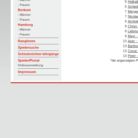
5
Heilra
- Frauen
5
Schied
Borkum
7
Mergen
- Männer
7
Nicolau
- Frauen
9
Arnhol
Hamburg
9
Christ
- Männer
9
Liebma
- Frauen
9
Mayr -
13
Auer -
Ranglisten
13
Bartho
Spielersuche
13
Cesar 
Schiedsrichter-lehrgänge
13
Peter -
*die angezeigten P
Spieler/Portal
Onlineanmeldung
Impressum