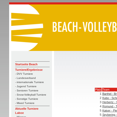
Startseite Beach
Turniere/Ergebnisse
- DVV Turniere
- Landesverband
- internationale Turniere
- Jugend Turniere
Platz
Team
- Senioren Turniere
1
Barthel - 
- Snow-Volleyball Turniere
2
Kubo - Sch
- Sonstige Turniere
3
Herbertz -
- Mixed Turniere
4
Romund - 
Aktuelle Turniere
5
Kaiser - Pi
Laboe
5
Seybering -
- Männer