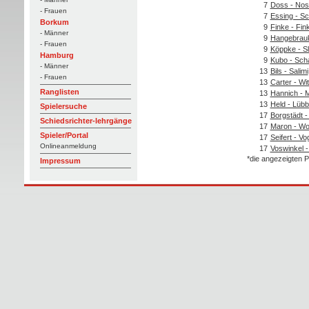
7
Doss - Nos
- Frauen
7
Essing - Sc
Borkum
9
Finke - Fin
- Männer
9
Hangebrauk
- Frauen
9
Köppke - S
Hamburg
9
Kubo - Sch
- Männer
13
Bils - Salimi
- Frauen
13
Carter - Wit
Ranglisten
13
Hannich - 
13
Held - Lübb
Spielersuche
17
Borgstädt 
Schiedsrichter-lehrgänge
17
Maron - W
Spieler/Portal
17
Seifert - V
Onlineanmeldung
17
Voswinkel -
*die angezeigten P
Impressum