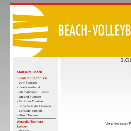
3.O
Startseite Beach
Turniere/Ergebnisse
- DVV Turniere
- Landesverband
- internationale Turniere
- Jugend Turniere
- Senioren Turniere
- Snow-Volleyball Turniere
- Sonstige Turniere
- Mixed Turniere
Aktuelle Turniere
*die angezeigten P
Laboe
- Männer