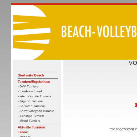
VO
Startseite Beach
Turniere/Ergebnisse
- DVV Turniere
- Landesverband
- internationale Turniere
- Jugend Turniere
P
- Senioren Turniere
- Snow-Volleyball Turniere
- Sonstige Turniere
- Mixed Turniere
Aktuelle Turniere
*die angezeigten P
Laboe
- Männer