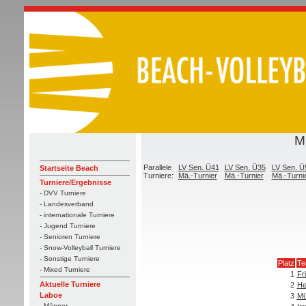
M
Parallele
LV Sen. Ü41
LV Sen. Ü35
LV Sen. Ü
Startseite Beach
Turniere:
Mä.-Turnier
Mä.-Turnier
Mä.-Turni
Turniere/Ergebnisse
- DVV Turniere
- Landesverband
- internationale Turniere
- Jugend Turniere
- Senioren Turniere
- Snow-Volleyball Turniere
- Sonstige Turniere
Platz
Te
- Mixed Turniere
1
Fr
Aktuelle Turniere
2
He
Laboe
3
Mü
- Männer