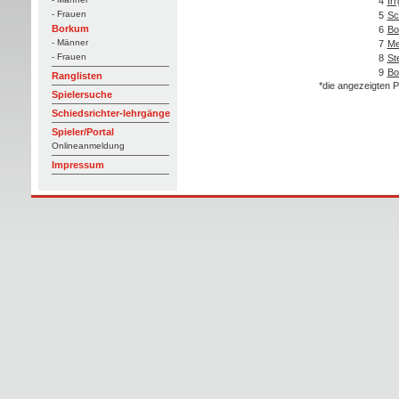
4
Ir
- Frauen
5
Sc
Borkum
6
Bo
- Männer
7
Me
- Frauen
8
St
9
Bo
Ranglisten
*die angezeigten P
Spielersuche
Schiedsrichter-lehrgänge
Spieler/Portal
Onlineanmeldung
Impressum