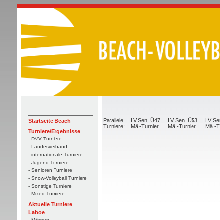
Parallele
LV Sen. Ü47
LV Sen. Ü53
LV Se
Startseite Beach
Turniere:
Mä.-Turnier
Mä.-Turnier
Mä.-T
Turniere/Ergebnisse
- DVV Turniere
- Landesverband
- internationale Turniere
- Jugend Turniere
- Senioren Turniere
- Snow-Volleyball Turniere
- Sonstige Turniere
- Mixed Turniere
Aktuelle Turniere
Laboe
- Männer