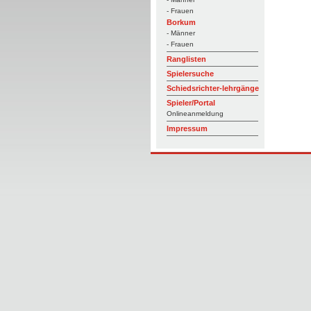
- Frauen
Borkum
- Männer
- Frauen
Ranglisten
Spielersuche
Schiedsrichter-lehrgänge
Spieler/Portal
Onlineanmeldung
Impressum