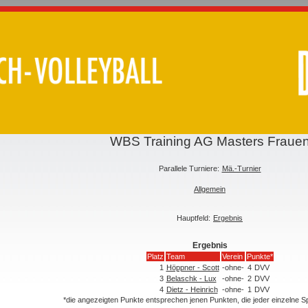
WBS Training AG Masters Fraue
Parallele Turniere:
Mä.-Turnier
Allgemein
Hauptfeld:
Ergebnis
Ergebnis
Platz
Team
Verein
Punkte*
1
Höppner - Scott
-ohne-
4
DVV
3
Belaschk - Lux
-ohne-
2
DVV
4
Dietz - Heinrich
-ohne-
1
DVV
*die angezeigten Punkte entsprechen jenen Punkten, die jeder einzelne 