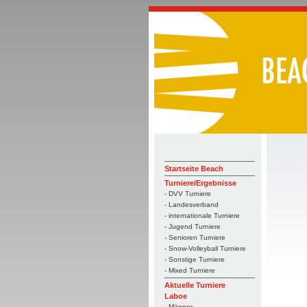
Startseite Beach
Turniere/Ergebnisse
- DVV Turniere
- Landesverband
- internationale Turniere
- Jugend Turniere
- Senioren Turniere
- Snow-Volleyball Turniere
- Sonstige Turniere
- Mixed Turniere
Aktuelle Turniere
Laboe
- Männer