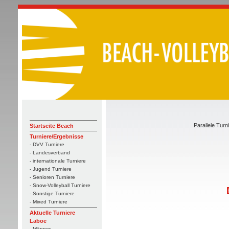
Parallele Turn
Startseite Beach
Turniere/Ergebnisse
- DVV Turniere
- Landesverband
- internationale Turniere
- Jugend Turniere
- Senioren Turniere
- Snow-Volleyball Turniere
- Sonstige Turniere
- Mixed Turniere
Aktuelle Turniere
Laboe
- Männer