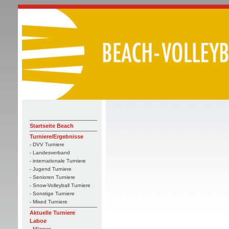
Startseite Beach
Turniere/Ergebnisse
- DVV Turniere
- Landesverband
- internationale Turniere
- Jugend Turniere
- Senioren Turniere
- Snow-Volleyball Turniere
- Sonstige Turniere
- Mixed Turniere
Aktuelle Turniere
Laboe
- Männer