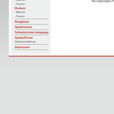
*die angezeigten P
- Frauen
Borkum
- Männer
- Frauen
Ranglisten
Spielersuche
Schiedsrichter-lehrgänge
Spieler/Portal
Onlineanmeldung
Impressum