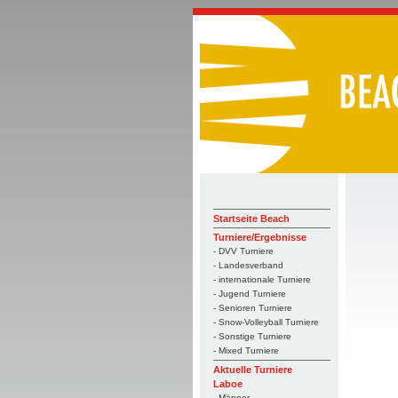
Startseite Beach
Turniere/Ergebnisse
- DVV Turniere
- Landesverband
- internationale Turniere
- Jugend Turniere
- Senioren Turniere
- Snow-Volleyball Turniere
- Sonstige Turniere
- Mixed Turniere
Aktuelle Turniere
Laboe
- Männer