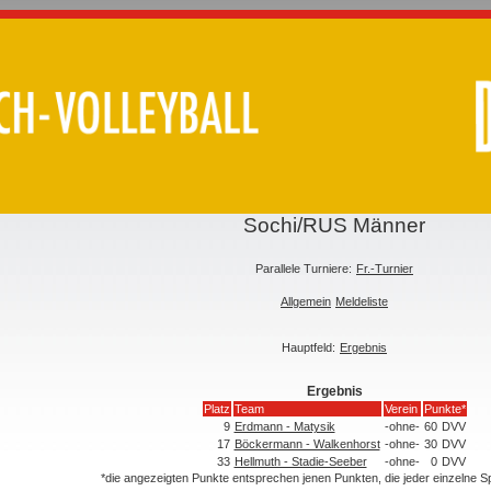
Sochi/RUS Männer
Parallele Turniere:
Fr.-Turnier
Allgemein
Meldeliste
Hauptfeld:
Ergebnis
Ergebnis
Platz
Team
Verein
Punkte*
9
Erdmann - Matysik
-ohne-
60
DVV
17
Böckermann - Walkenhorst
-ohne-
30
DVV
33
Hellmuth - Stadie-Seeber
-ohne-
0
DVV
*die angezeigten Punkte entsprechen jenen Punkten, die jeder einzelne 