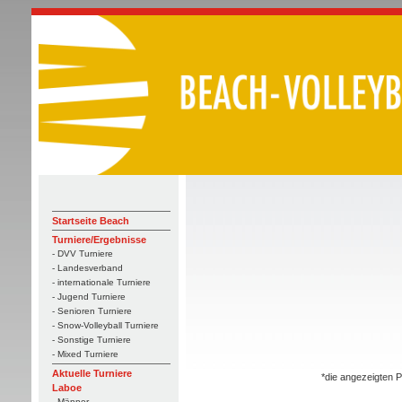
Startseite Beach
Turniere/Ergebnisse
- DVV Turniere
- Landesverband
- internationale Turniere
- Jugend Turniere
- Senioren Turniere
- Snow-Volleyball Turniere
- Sonstige Turniere
- Mixed Turniere
Aktuelle Turniere
*die angezeigten P
Laboe
- Männer