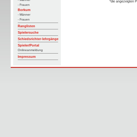
*die angezeigten P
- Frauen
Borkum
- Männer
- Frauen
Ranglisten
Spielersuche
Schiedsrichter-lehrgänge
Spieler/Portal
Onlineanmeldung
Impressum