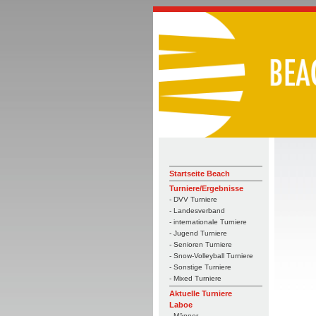
Startseite Beach
Turniere/Ergebnisse
- DVV Turniere
- Landesverband
- internationale Turniere
- Jugend Turniere
- Senioren Turniere
- Snow-Volleyball Turniere
- Sonstige Turniere
- Mixed Turniere
Aktuelle Turniere
Laboe
- Männer