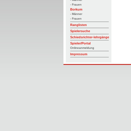
- Frauen
Borkum
- Männer
- Frauen
Ranglisten
Spielersuche
Schiedsrichter-lehrgänge
Spieler/Portal
Onlineanmeldung
Impressum