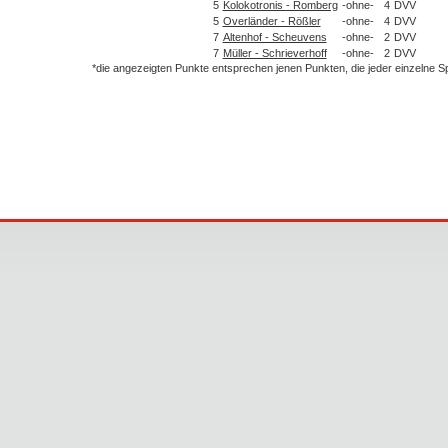
5
Kolokotronis - Romberg
-ohne-
4
DVV
5
Overländer - Rößler
-ohne-
4
DVV
7
Altenhof - Scheuvens
-ohne-
2
DVV
7
Müller - Schrieverhoff
-ohne-
2
DVV
*die angezeigten Punkte entsprechen jenen Punkten, die jeder einzelne 