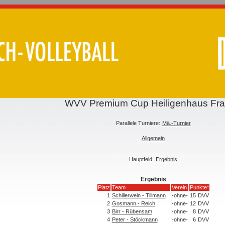
WVV Premium Cup Heiligenhaus Fr
Parallele Turniere:
Mä.-Turnier
Allgemein
Hauptfeld:
Ergebnis
Ergebnis
Platz
Team
Verein
Punkte*
1
Schillerwein - Tillmann
-ohne-
15
DVV
2
Gosmann - Reich
-ohne-
12
DVV
3
Birr - Rübensam
-ohne-
8
DVV
4
Peter - Stöckmann
-ohne-
6
DVV