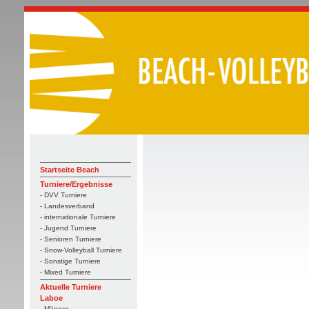
Startseite Beach
Turniere/Ergebnisse
- DVV Turniere
- Landesverband
- internationale Turniere
- Jugend Turniere
- Senioren Turniere
- Snow-Volleyball Turniere
- Sonstige Turniere
- Mixed Turniere
Aktuelle Turniere
Laboe
- Männer