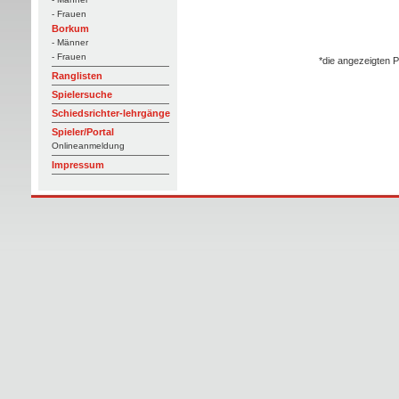
- Frauen
Borkum
- Männer
- Frauen
*die angezeigten P
Ranglisten
Spielersuche
Schiedsrichter-lehrgänge
Spieler/Portal
Onlineanmeldung
Impressum