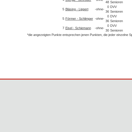
48
Senioren
0
DVV
5
Bläsing - Lippert
-ohne-
36
Senioren
0
DVV
5
Förmer - Schlimper
-ohne-
36
Senioren
0
DVV
7
Eisel - Schiemann
-ohne-
30
Senioren
*die angezeigten Punkte entsprechen jenen Punkten, die jeder einzelne 