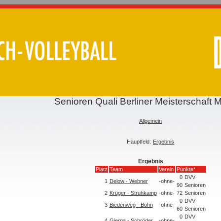
Senioren Quali Berliner Meisterschaft 
Allgemein
Hauptfeld:
Ergebnis
Ergebnis
Platz
Team
Verein
Punkte*
0
DVV
1
Delow - Webner
-ohne-
90
Senioren
2
Krüger - Struhkamp
-ohne-
72
Senioren
0
DVV
3
Biedenweg - Bohn
-ohne-
60
Senioren
0
DVV
4
Gierga - Schröder
-ohne-