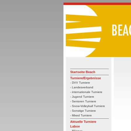
Startseite Beach
Turniere/Ergebnisse
- DVV Turniere
- Landesverband
- internationale Turniere
- Jugend Turniere
- Senioren Turniere
- Snow-Volleyball Turniere
- Sonstige Turniere
- Mixed Turniere
Aktuelle Turniere
Laboe
- Männer